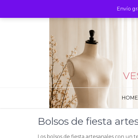
Skip
Envío gr
to
content
VE
HOME
Bolsos de fiesta arte
Los bolsos de fiesta artesanales con un t