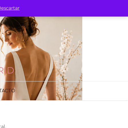
escartar
RID
TACTO
al.