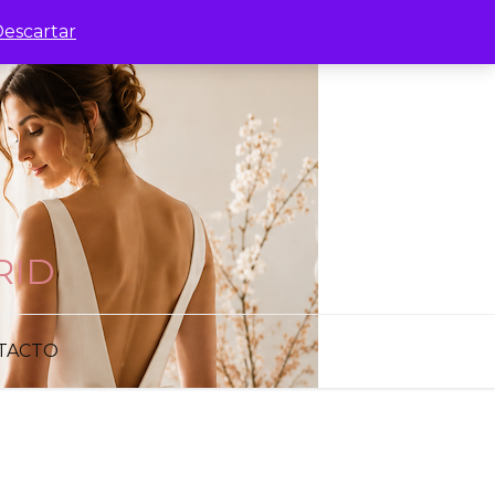
escartar
RID
TACTO