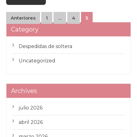
Paginación
Anteriores
1
…
4
5
de
Category
entradas
Despedidas de soltera
Uncategorized
Archives
julio 2026
abril 2026
marzo 2026