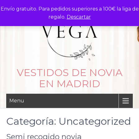
Skip
Envío gratuito. Para pedidos superiores a 100€ la liga de
to
regalo.
Descartar
content
VESTIDOS DE NOVIA
EN MADRID
Menu
Categoría:
Uncategorized
Semi recogido novia