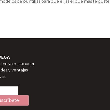
delos de puntillas para que elijas el que más te guste
VEGA
primera en conocer
des y ventajas
vas.