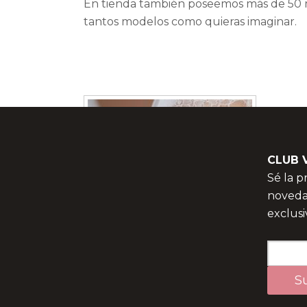
En tienda también poseemos más de 50 mo
tantos modelos como quieras imaginar.
CLUB 
Sé la 
noveda
exclusi