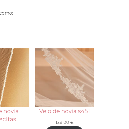
 como:
e novia
Velo de novia s451
ecitas
128,00
€