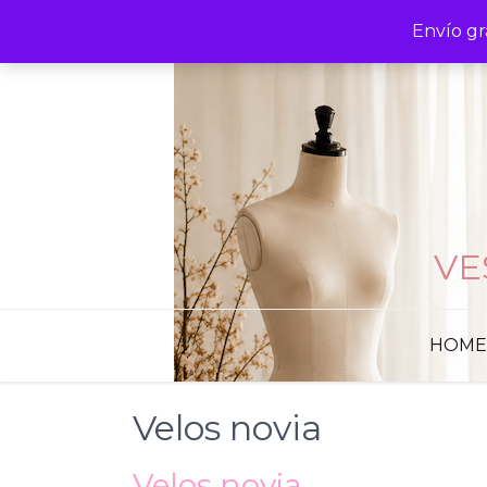
Skip
Envío gr
to
content
VE
HOME
Velos novia
Velos novia