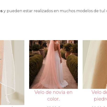
os
y pueden estar realizados en muchos modelos de tul
Velo de novia en
Velo d
color.
piedr