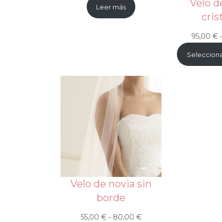
Velo d
Leer más
cris
95,00
€
Selecciona
Velo de novia sin
borde
55,00
€
80,00
€
Rango
–