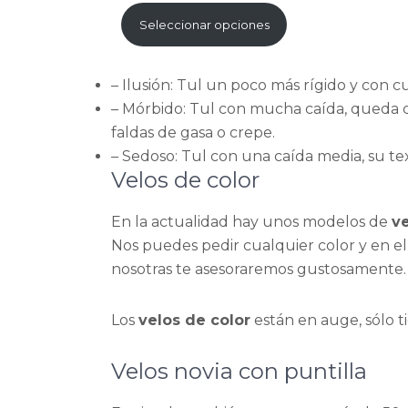
de
Seleccionar opciones
precios:
desde
– Ilusión: Tul un poco más rígido y con 
55,00 €
– Mórbido: Tul con mucha caída, queda 
hasta
faldas de gasa o crepe.
80,00 €
– Sedoso: Tul con una caída media, su 
Velos de color
En la actualidad hay unos modelos de
v
Nos puedes pedir cualquier color y en e
nosotras te asesoraremos gustosamente.
Los
velos de color
están en auge, sólo ti
Velos novia con puntilla