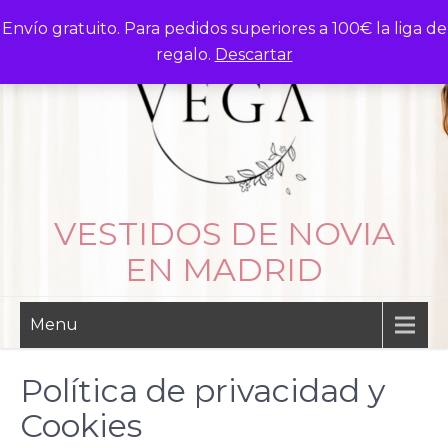
Skip
Envío gratuito. Para pedidos superiores a 100€ la liga de
to
regalo.
Descartar
content
VESTIDOS DE NOVIA
EN MADRID
Menu
Política de privacidad y
Cookies