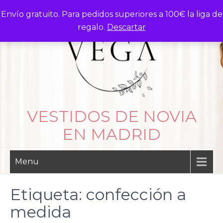
Skip
Envío gratuito. Para pedidos superiores a 100€ la liga de
to
regalo.
Descartar
content
VESTIDOS DE NOVIA
EN MADRID
Menu
Etiqueta:
confección a
medida