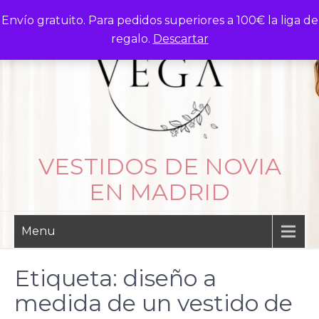
Skip
Envío gratuito. Para pedidos superiores a 100€ la liga de
to
regalo.
Descartar
content
VESTIDOS DE NOVIA
EN MADRID
Menu
Etiqueta:
diseño a
medida de un vestido de