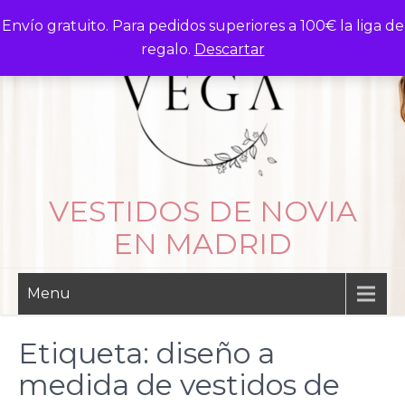
Skip
Envío gratuito. Para pedidos superiores a 100€ la liga de
to
regalo.
Descartar
content
VESTIDOS DE NOVIA
EN MADRID
Menu
Etiqueta:
diseño a
medida de vestidos de