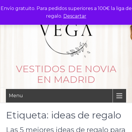
Skip
Envío gratuito. Para pedidos superiores a 100€ la liga de
to
regalo.
Descartar
content
VESTIDOS DE NOVIA
EN MADRID
Menu
Etiqueta:
ideas de regalo
Las 5 mejores ideas de regalo para