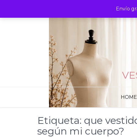
Skip
Envío gr
to
content
VE
HOME
Etiqueta:
que vestid
según mi cuerpo?