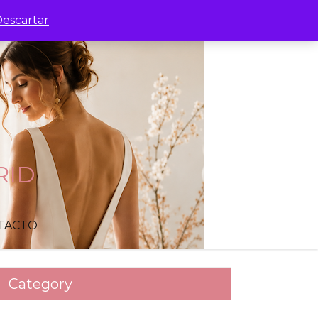
escartar
RID
TACTO
Category