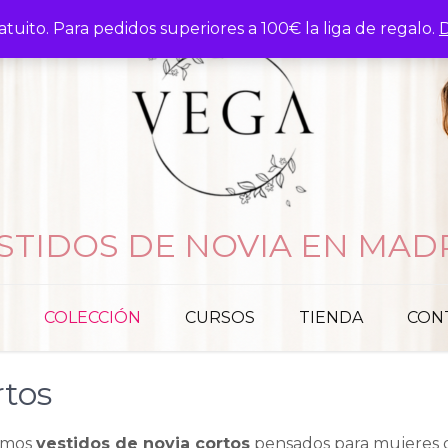
atuito. Para pedidos superiores a 100€ la liga de regalo.
D
STIDOS DE NOVIA EN MAD
COLECCIÓN
CURSOS
TIENDA
CON
rtos
namos
vestidos de novia cortos
pensados para mujeres q