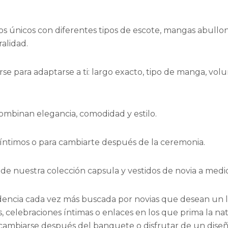
 únicos con diferentes tipos de escote, mangas abullonad
alidad.
se para adaptarse a ti: largo exacto, tipo de manga, vo
mbinan elegancia, comodidad y estilo.
s íntimos o para cambiarte después de la ceremonia.
a de nuestra colección capsula y vestidos de novia a medi
dencia cada vez más buscada por novias que desean un loo
es, celebraciones íntimas o enlaces en los que prima la 
 cambiarse después del banquete o disfrutar de un diseñ