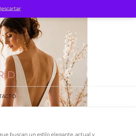
escartar
RID
TACTO
ue buscan un estilo elegante, actual y