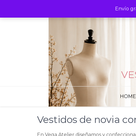
Skip
Envío gr
to
content
VE
HOME
Vestidos de novia co
En Vega Atelier diseñamos y confeccio