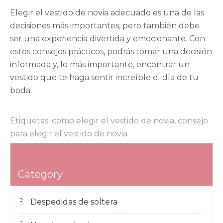
Elegir el vestido de novia adecuado es una de las
decisiones más importantes, pero también debe
ser una experiencia divertida y emocionante. Con
estos consejos prácticos, podrás tomar una decisión
informada y, lo más importante, encontrar un
vestido que te haga sentir increíble el día de tu
boda.
Etiquetas:
como elegir el vestido de novia
,
consejo
para elegir el vestido de novia
Navegación
Trámites para casarse en Madrid
de
Taller de costura para vestidos de novia en Madrid
Category
entradas
Despedidas de soltera