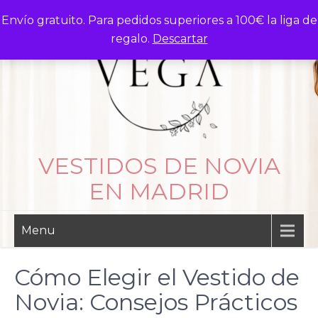
Skip
Envío gratuito. Para pedidos superiores a 100€ la liga de
to
regalo.
Descartar
content
VESTIDOS DE NOVIA
EN MADRID
Menu
Cómo Elegir el Vestido de
Novia: Consejos Prácticos