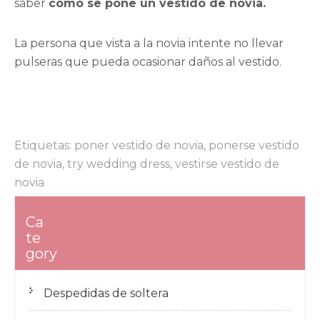
saber
cómo se pone un vestido de novia.
La persona que vista a la novia intente no llevar
pulseras que pueda ocasionar daños al vestido.
Etiquetas:
poner vestido de novia
,
ponerse vestido
de novia
,
try wedding dress
,
vestirse vestido de
novia
Navegación
Diseña tu propio perfume
Ca
de
Mi suegra se quiere apuntar a la luna de miel
te
entradas
gory
Despedidas de soltera