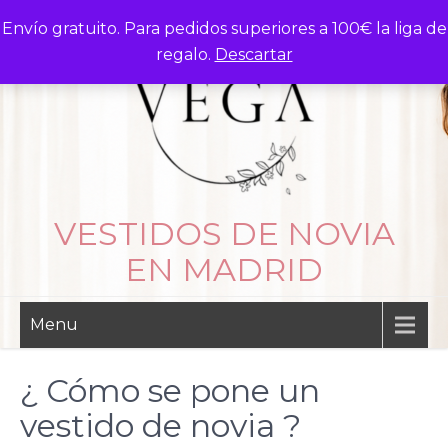
Skip
Envío gratuito. Para pedidos superiores a 100€ la liga de
to
regalo.
Descartar
content
VESTIDOS DE NOVIA
EN MADRID
Menu
¿ Cómo se pone un
vestido de novia ?