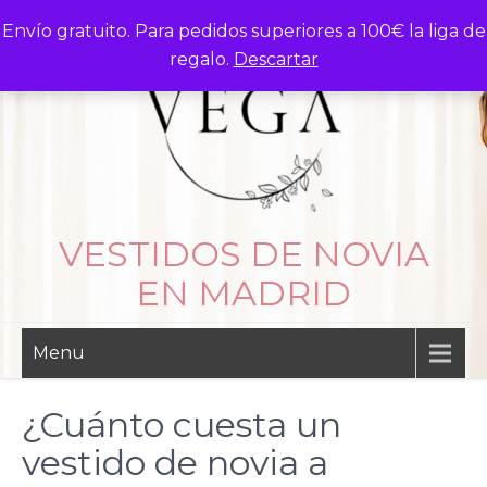
Skip
Envío gratuito. Para pedidos superiores a 100€ la liga de
to
regalo.
Descartar
content
VESTIDOS DE NOVIA
EN MADRID
Menu
¿Cuánto cuesta un
vestido de novia a