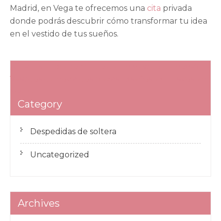
Madrid, en Vega te ofrecemos una
cita
privada
donde podrás descubrir cómo transformar tu idea
en el vestido de tus sueños.
Navegación
¿Cual es el precio medio de un vestido de novia?
de
Vestidos de novia dos piezas: Diseños exclusivos en
Madrid
entradas
Category
Despedidas de soltera
Uncategorized
Archives