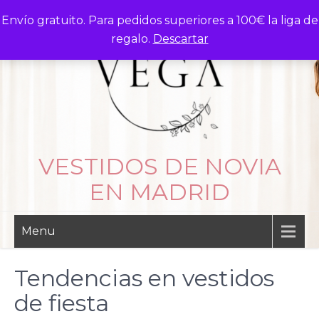
Skip
Envío gratuito. Para pedidos superiores a 100€ la liga de
to
regalo.
Descartar
content
VESTIDOS DE NOVIA
EN MADRID
Menu
Tendencias en vestidos
de fiesta