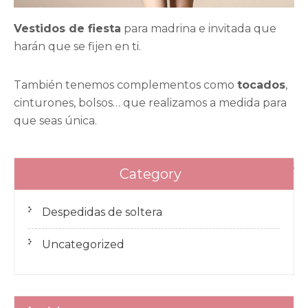
Vestidos de fiesta
para madrina e invitada que
harán que se fijen en ti.
También tenemos complementos como
tocados
,
cinturones, bolsos… que realizamos a medida para
que seas única.
Navegación
Recogidos de novia
Curso tocados
Category
de
entradas
Despedidas de soltera
Uncategorized