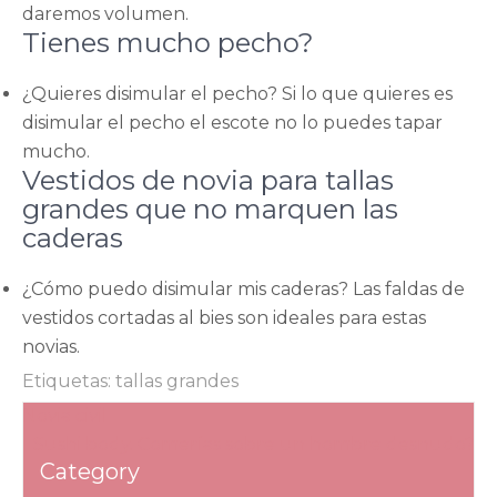
daremos volumen.
Tienes mucho pecho?
¿Quieres disimular el pecho? Si lo que quieres es
disimular el pecho el escote no lo puedes tapar
mucho.
Vestidos de novia para tallas
grandes que no marquen las
caderas
¿Cómo puedo disimular mis caderas? Las faldas de
vestidos cortadas al bies son ideales para estas
novias.
Etiquetas:
tallas grandes
Navegación
Novia civil
de
Sushi body. Comerías sobre un hombre desnudo?
Category
entradas