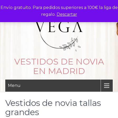
Skip
Envío gratuito. Para pedidos superiores a 100€ la liga de
to
regalo.
Descartar
content
VESTIDOS DE NOVIA
EN MADRID
Menu
Vestidos de novia tallas
grandes