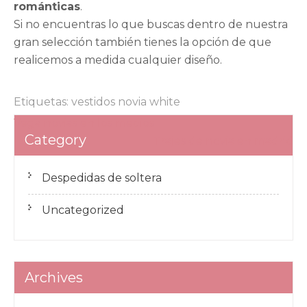
románticas
.
Si no encuentras lo que buscas dentro de nuestra
gran selección también tienes la opción de que
realicemos a medida cualquier diseño.
Etiquetas:
vestidos novia white
Navegación
Vega novias en los medios
Category
de
Trajes de novia en madrid
entradas
Despedidas de soltera
Uncategorized
Archives