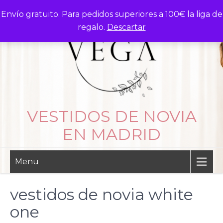
Skip
Envío gratuito. Para pedidos superiores a 100€ la liga de
to
regalo.
Descartar
content
VESTIDOS DE NOVIA
EN MADRID
Menu
vestidos de novia white
one