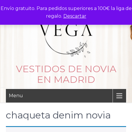
Skip
Envío gratuito. Para pedidos superiores a 100€ la liga de
to
regalo.
Descartar
content
VESTIDOS DE NOVIA
EN MADRID
Menu
chaqueta denim novia