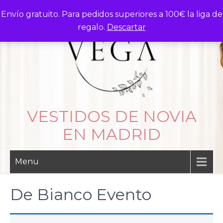
Skip
Envío gratuito. Para pedidos superiores a 100€ la liga de
to
regalo.
Descartar
content
VESTIDOS DE NOVIA
EN MADRID
Menu
De Bianco Evento