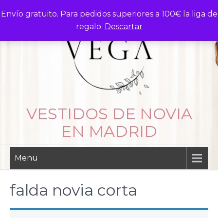
Skip
Envío gratuito. Para pedidos superiores a 100€ la liga de
to
regalo.
Descartar
content
VESTIDOS DE NOVIA
EN MADRID
Menu
falda novia corta