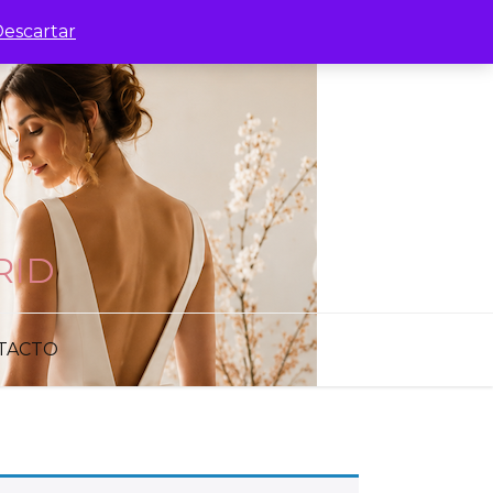
escartar
RID
TACTO