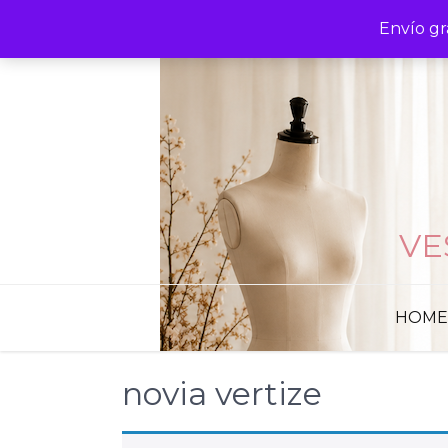
Skip
Envío gr
to
content
VE
HOME
novia vertize