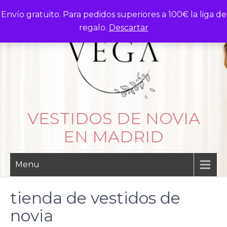
Skip
Envío gratuito. Para pedidos superiores a 100€ la liga de
to
regalo.
Descartar
content
VESTIDOS DE NOVIA
EN MADRID
Menu
tienda de vestidos de
novia