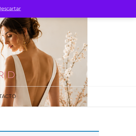
escartar
RID
TACTO