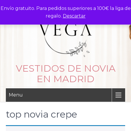
Skip
Envío gratuito. Para pedidos superiores a 100€ la liga de
to
regalo.
Descartar
content
VESTIDOS DE NOVIA
EN MADRID
Menu
top novia crepe