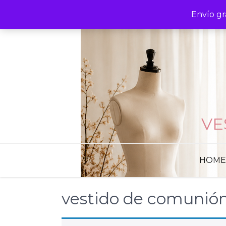
Skip
Envío gr
to
content
VE
HOME
vestido de comunió