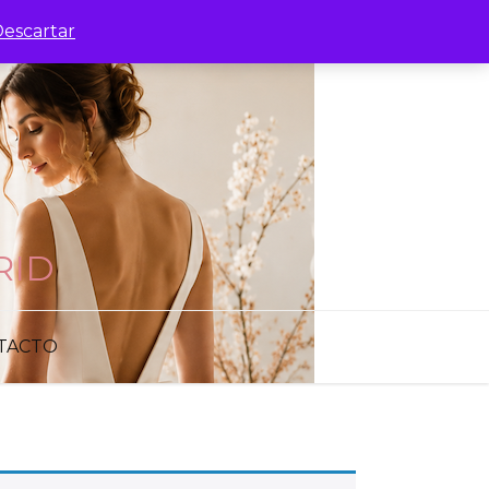
escartar
RID
TACTO