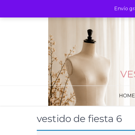
Skip
Envío gr
to
content
VE
HOME
vestido de fiesta 6