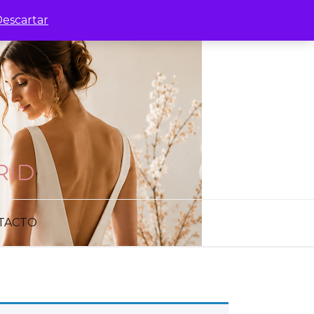
escartar
RID
TACTO