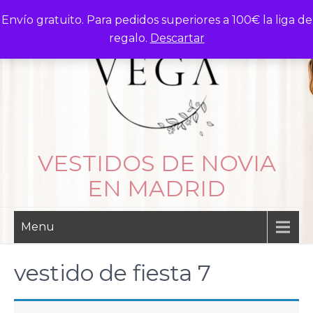
Skip
Envío gratuito. Para pedidos superiores a 100€ la liga de
to
regalo.
Descartar
content
VESTIDOS DE NOVIA
EN MADRID
Menu
vestido de fiesta 7