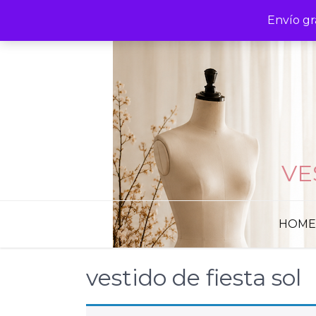
Skip
Envío gr
to
content
VE
HOME
vestido de fiesta sol