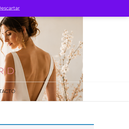
escartar
RID
TACTO