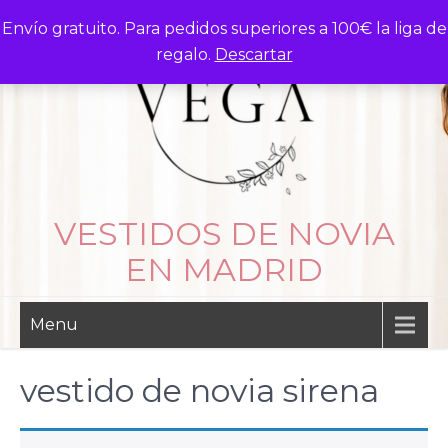
Skip
Envío gratuito. Para pedidos superiores a 100€ la liga de
to
regalo.
Descartar
content
VESTIDOS DE NOVIA
EN MADRID
Menu
vestido de novia sirena