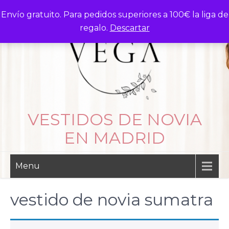
Skip
Envío gratuito. Para pedidos superiores a 100€ la liga de
to
regalo.
Descartar
content
VESTIDOS DE NOVIA
EN MADRID
Menu
vestido de novia sumatra