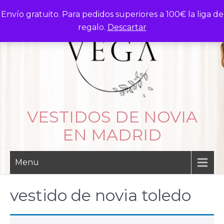
Skip
Envío gratuito. Para pedidos superiores a 100€ la liga de
to
regalo.
Descartar
content
VESTIDOS DE NOVIA
EN MADRID
Menu
vestido de novia toledo