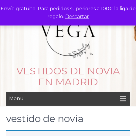
Skip
Envío gratuito. Para pedidos superiores a 100€ la liga de
to
regalo.
Descartar
content
VESTIDOS DE NOVIA
EN MADRID
Menu
vestido de novia