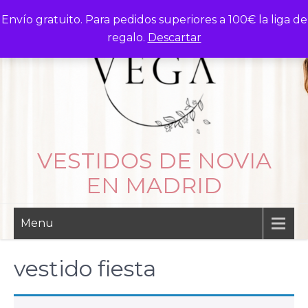
Skip
Envío gratuito. Para pedidos superiores a 100€ la liga de
to
regalo.
Descartar
content
VESTIDOS DE NOVIA
EN MADRID
Menu
vestido fiesta