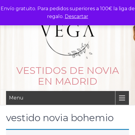
Skip
Envío gratuito. Para pedidos superiores a 100€ la liga de
to
regalo.
Descartar
content
VESTIDOS DE NOVIA
EN MADRID
Menu
vestido novia bohemio