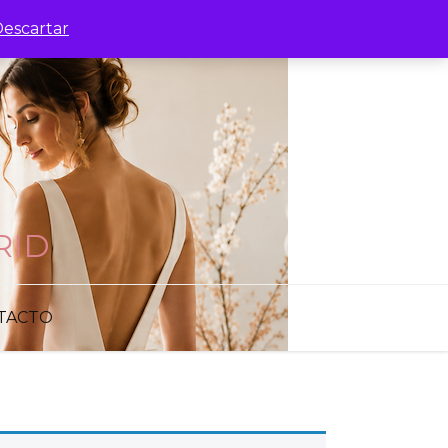
escartar
RID
TACTO