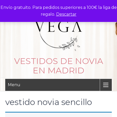
Skip
Envío gratuito. Para pedidos superiores a 100€ la liga de
to
regalo.
Descartar
content
VESTIDOS DE NOVIA
EN MADRID
Menu
vestido novia sencillo