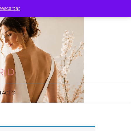
escartar
RID
TACTO