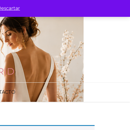
escartar
RID
TACTO