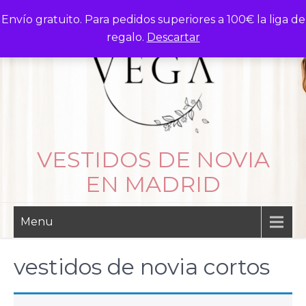
Skip
Envío gratuito. Para pedidos superiores a 100€ la liga de
to
regalo.
Descartar
content
VESTIDOS DE NOVIA
EN MADRID
Menu
vestidos de novia cortos