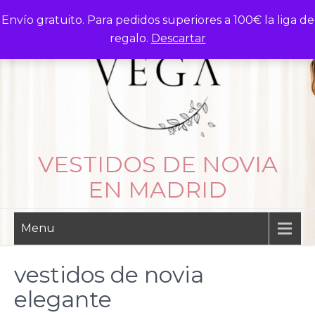
Skip
Envío gratuito. Para pedidos superiores a 100€ la liga de
to
regalo.
Descartar
content
VESTIDOS DE NOVIA
EN MADRID
Menu
vestidos de novia
elegante