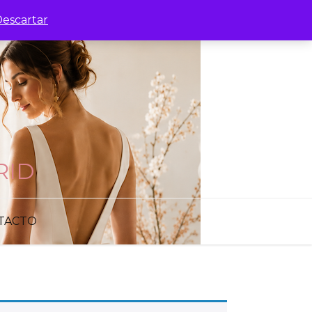
escartar
RID
TACTO