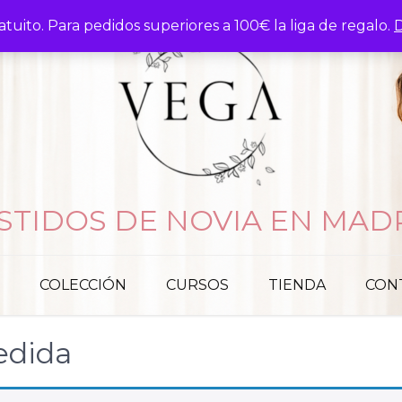
atuito. Para pedidos superiores a 100€ la liga de regalo.
D
STIDOS DE NOVIA EN MAD
COLECCIÓN
CURSOS
TIENDA
CON
edida