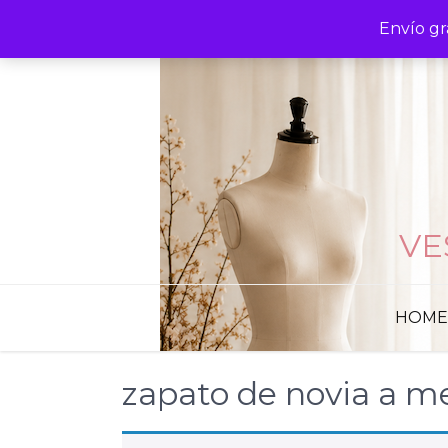
Skip
Envío gr
to
content
VE
HOME
zapato de novia a m