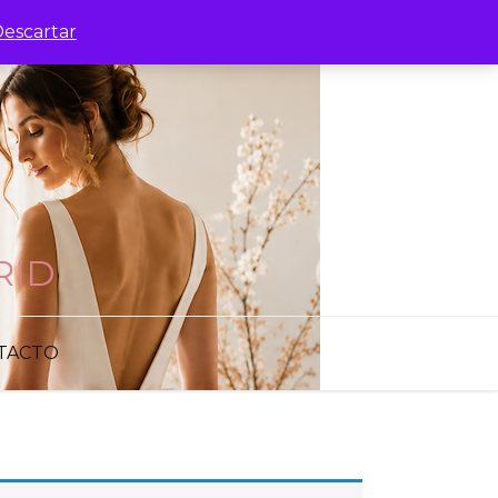
escartar
RID
TACTO