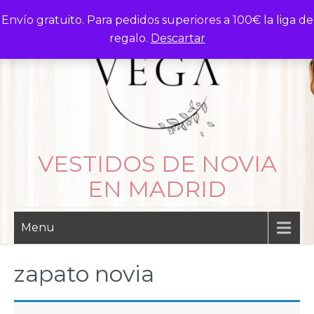
Skip
Envío gratuito. Para pedidos superiores a 100€ la liga de
to
regalo.
Descartar
content
VESTIDOS DE NOVIA
EN MADRID
Menu
zapato novia