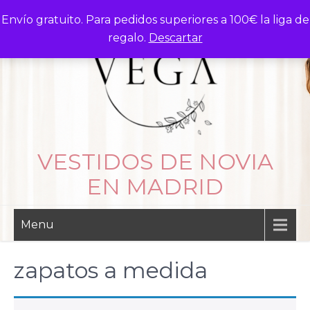
Skip
Envío gratuito. Para pedidos superiores a 100€ la liga de
to
regalo.
Descartar
content
VESTIDOS DE NOVIA
EN MADRID
Menu
zapatos a medida