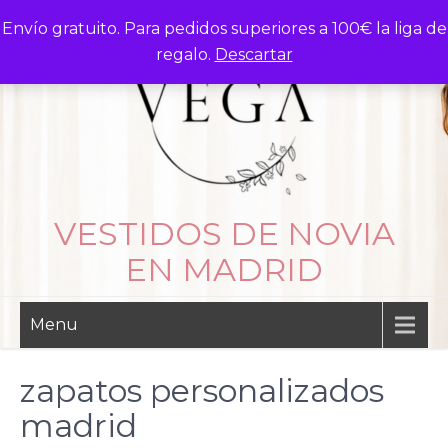
Skip
Envío gratuito. Para pedidos superiores a 100€ la liga de
to
regalo.
Descartar
content
VESTIDOS DE NOVIA
EN MADRID
Menu
zapatos personalizados
madrid