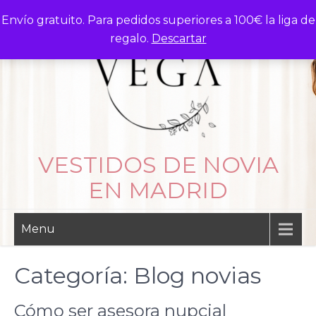
Skip
Envío gratuito. Para pedidos superiores a 100€ la liga de
to
regalo.
Descartar
content
VESTIDOS DE NOVIA
EN MADRID
Menu
Categoría:
Blog novias
Cómo ser asesora nupcial