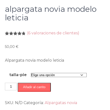
alpargata novia modelo
leticia
(
6
valoraciones de clientes)
Valorado
6
con
4.67
50,00
€
de 5 en
base a
valoracione
s de
Alpargata novia modelo leticia
clientes
talla-pie
alpargata
Añadir al carrito
novia
modelo
SKU:
N/D
Categoría:
Alpargatas novia
leticia